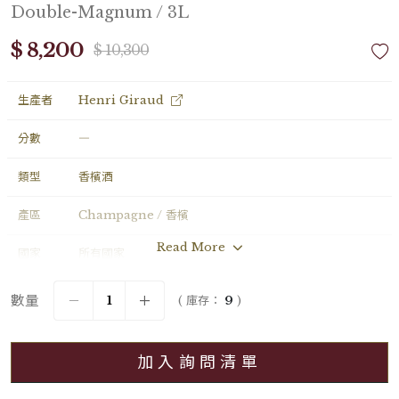
Double-Magnum / 3L
$ 8,200
$ 10,300
生產者
Henri Giraud
分數
―
類型
香檳酒
產區
Champagne / 香檳
Read More
國家
所有國家
年份
NV
數量
( 庫存：
9
)
葡萄品種
80% Pinot Noir
20% Chardonnay
加入詢問清單
分級
無分級