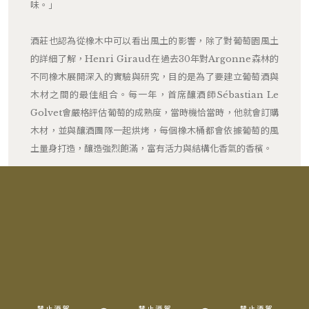
味。」
酒莊也認為從橡木中可以看出風土的影響，除了對葡萄園風土
的詳細了解，Henri Giraud在過去30年對Argonne森林的
不同橡木展開深入的實驗與研究，目的是為了要建立葡萄酒與
木材之間的最佳組合。每一年，首席釀酒師Sébastian Le
Golvet會嚴格評估葡萄的成熟度，當時機恰當時，他就會訂購
木材，並與釀酒團隊一起烘烤，每個橡木桶都會依據葡萄的風
土量身打造，釀造強烈飽滿，富有活力與結構化香氣的香檳。
RELATED PRODUCTS
相關產品