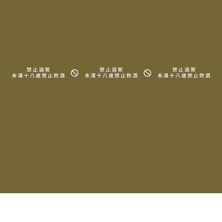
酒莊也認為從橡木中可以看出風土的影響，除了對葡萄園風土
的詳細了解，Henri Giraud在過去30年對Argonne森林的
不同橡木展開深入的實驗與研究，目的是為了要建立葡萄酒與
木材之間的最佳組合。每一年，首席釀酒師Sébastian Le
Golvet會嚴格評估葡萄的成熟度，當時機恰當時，他就會訂購
木材，並與釀酒團隊一起烘烤，每個橡木桶都會依據葡萄的風
土量身打造，釀造強烈飽滿，富有活力與結構化香氣的香檳。
RELATED PRODUCTS
相關產品