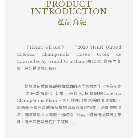
PRODUCT
備註
―
INTRODUCTION
產品介紹
《Henri Giraud》：「2020 Henri Giraud
Coteaux Champenois Cuvee Croix de
Courcelles Ay Grand Cru Blanc由100% 夏多內組
成，在新桶陳釀15個月。
這款酒是香檳區靜態葡萄酒的現代表徵之作，極為罕見
——更是香檳歷史上唯一來自Aÿ特級園的Coteaux
Champenois Blanc。它巧妙運用橡木桶的風味貢獻，
卻絲毫不損原產地所擁有的清新與優雅特質。酒質流暢溫
潤，細膩質地令人驚艷。這款稀世珍品，如實傳遞其風土來
源，讓石灰岩氣息在口中綻放。」