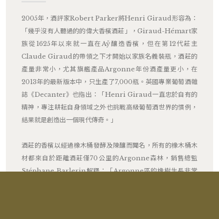
2005年，酒評家Robert Parker將Henri Giraud形容為：
「幾乎沒有人聽過的的偉大香檳酒莊」，Giraud-Hémart家
族從1625年以來就一直在Aÿ釀造香檳，但在第12代莊主
Claude Giraud的帶領之下才開始以家族名義裝瓶，酒莊的
產量非常小，尤其旗艦產品Argonne年份酒產量更小，在
2013年的最新版本中，只生產了7,000瓶。英國專業葡萄酒雜
誌《Decanter》也指出：「Henri Giraud一直忠於自有的
精神，專注耕耘自身領域之外也挑戰高級葡萄酒世界的慣例，
結果就是創造出一個現代傳奇。」
酒莊的香檳以經過橡木桶發酵及陳釀而聞名，所有的橡木桶木
材都來自於距離酒莊僅70公里的Argonne森林，銷售總監
Stéphane Barlerin解釋：「Argonne區的橡樹生長非常
緩慢，是因為那裏有罕見且排水性佳的Gaize土壤，這種土壤
會促使橡木形成細密的紋理，並讓橡木桶不會產生過度的橡木
味。」