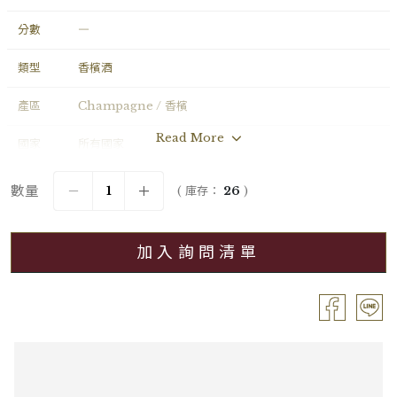
分數
―
類型
香檳酒
產區
Champagne / 香檳
Read More
國家
所有國家
年份
2020
數量
( 庫存：
26
)
葡萄品種
Chardonnay
加入詢問清單
分級
無分級
容量
Bouteille / 0.75L
酒精濃度
11.50%
包裝
OC6