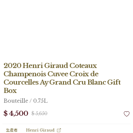
2020 Henri Giraud Coteaux
Champenois Cuvee Croix de
Courcelles Ay Grand Cru Blanc Gift
Box
Bouteille / 0.75L
$ 4,500
$ 5,650
生產者
Henri Giraud