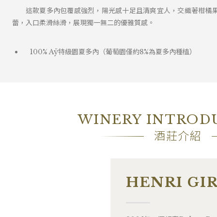
這款夏多內包覆感強烈，陽光感十足且清爽宜人，交織著柑橘
蕾，入口柔滑絲滑，展現獨一無二的優雅質感。
100% Aÿ特級園夏多內（葡萄園僅約8%為夏多內種植）
WINERY INTROD
酒莊介紹
HENRI GI