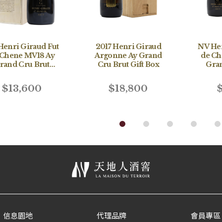
Henri Giraud Fut
2017 Henri Giraud
NV Hen
 Chene MV18 Ay
Argonne Ay Grand
de C
rand Cru Brut
Cru Brut Gift Box
Gran
Magnum
′LMD
$13,600
$18,800
信息園地
代理品牌
會員專區