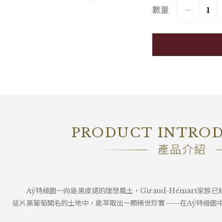
包裝
OWC1
數量
PRODUCT INTRO
產品介紹
Aÿ特級園一向是黑皮諾的理想風土，Giraud-Hémart家
這片黑葡萄聞名的土地中，能萃取出一顆稀世珍寶——在Aÿ特級園