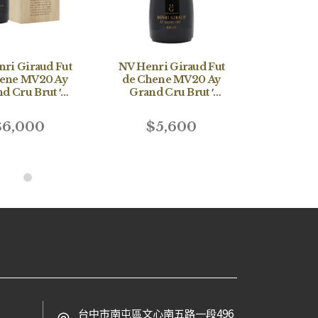
ri Giraud Fut
NV Henri Giraud Fut
NV Hen
hene MV20 Ay
de Chene MV20 Ay
Ratafia
d Cru Brut ′
Grand Cru Brut ′
Solera 
T′′ Gift Box
′LMDT′′ (naked)
$6,000
$5,600
$2
台中市南屯區文心南五路一段496