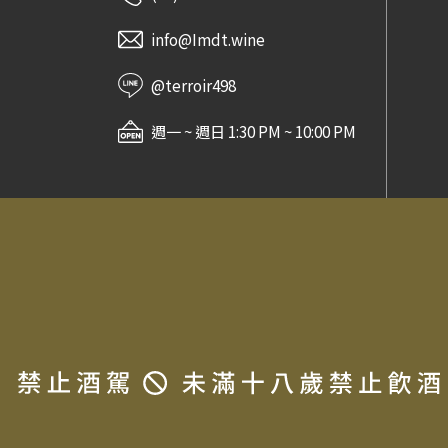
Domaine Pierre Vincent
Domaine Cottenceau
info@Imdt.wine
Domaine des Chezeaux
@terroir498
Envínate
Domaine Francois Raveneau
週一 ~ 週日 1:30 PM ~ 10:00 PM
Chateau Prieure-Lichine
Chateau Clinet
Chateau La Violette
Chateau de Reignac
Chateau Petrus
Domaine Rene Rostaing
常見問題
法律信息條款及規則
Champagne Henri Goutorbe
Champagne Saint-Sauveur
Villa Maria Estate
Henri et Gilles Remoriquet
François Millet & Fils