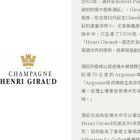
2005年，酒評家Robert P
過的的偉大香檳酒莊」，Girau
香檳，但在第12代莊主Clau
莊的產量非常小，尤其旗艦產品
版本中，只生產了7,000瓶
「Henri Giraud一
萄酒世界的慣例，結果就是創
酒莊的香檳以經過橡木桶發酵
莊僅70公里的Argonne森
「Argonne區的橡樹生長
壤，這種土壤會促使橡木形
味。」
酒莊也認為從橡木中可以看
Henri Giraud在過去3
究，目的是為了要建立葡萄
Sébastian Le Gol