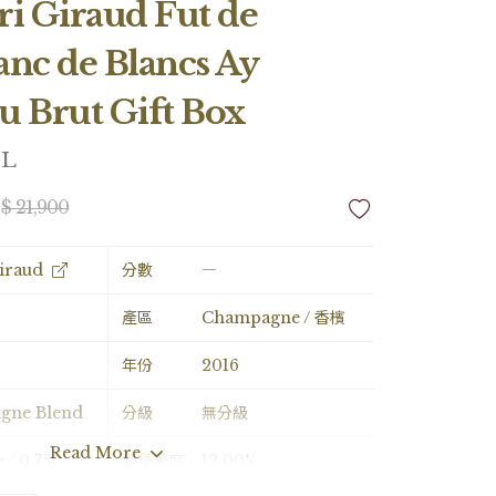
i Giraud Fut de
nc de Blancs Ay
u Brut Gift Box
5L
$ 21,900
iraud
分數
―
產區
Champagne / 香檳
年份
2016
gne Blend
分級
無分級
Read More
e / 0.75L
酒精濃度
12.00%