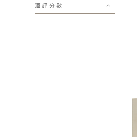
Domaine Bachelet-Ramonet
酒評分數
Domaine Hubert Reyser
Château Fonbadet
Domaine Lecheneaut
Domaine Henri Gouges
Viñedos Lacalle y Laorden
Claude Dugat
Domaine Marquis d′Angerville
Domaine Rémi Jobard
La Paroisse
Domaine Huguet Pinon
Bastian Wolber
Jeanniard-Boudier
Domaine Didier Amiot
Massa Vecchia
Maison Réno