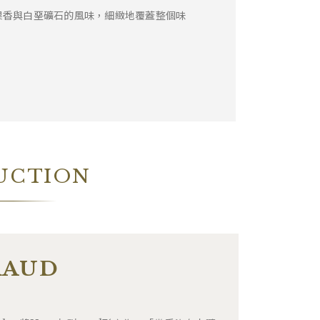
果香與白堊礦石的風味，細緻地覆蓋整個味
UCTION
RAUD