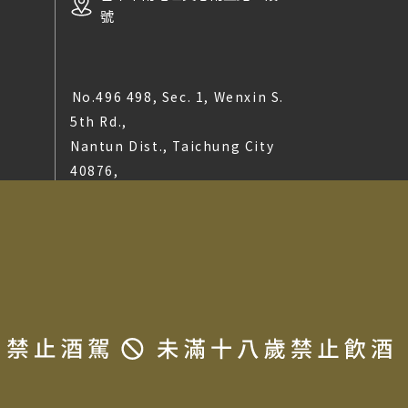
號
No.496 498, Sec. 1, Wenxin S.
5th Rd.,
Nantun Dist., Taichung City
40876,
Taiwan(R.O.C)
t © 2025 LA MAISON DU TERROIR All rights reserved.