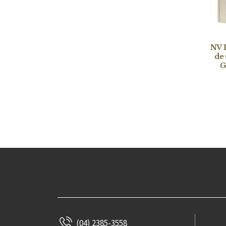
Destiny Bay Wine
Charles Boigelot
Black Chalk
Paul Gros
NV 
de
Maison Pinot Noar
G
Jean-Pierre Mugneret
金門酒廠
Domaine Cornu
Domaine Vincent Dureuil-
Janthial
Domaine Philippe Girard
Domaine Jamet
Screaming Eagle
Jura Distillery
The Dalmore
對酒當歌
(04) 2385-3558