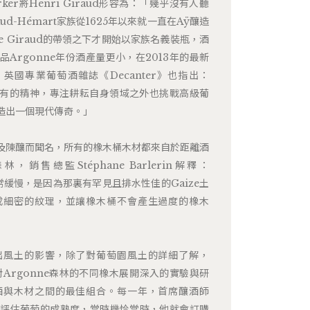
arker將Henri Giraud形容為：「幾乎沒有人聽
d-Hémart家族從1625年以來就一直在Aÿ釀造
de Giraud的帶領之下才開始以家族名義裝瓶，酒
Argonne年份酒產量更小，在2013年的最新
。英國專業葡萄酒雜誌《Decanter》也指出：
直忠於自有的精神，專注耕耘自身領域之外也挑戰高級葡
造出一個現代傳奇。」
及陳釀而聞名，所有的橡木桶木材都來自於距離酒
林，銷售總監Stéphane Barlerin解釋：
非常緩慢，是因為那裏有罕見且排水性佳的Gaize土
成細密的紋理，並讓橡木桶不會產生過度的橡木
出風土的影響，除了對葡萄園風土的詳細了解，
0年對Argonne森林的不同橡木展開深入的實驗與研
酒與木材之間的最佳組合。每一年，首席釀酒師
vet會嚴格評估葡萄的成熟度，當時機恰當時，他就會訂購