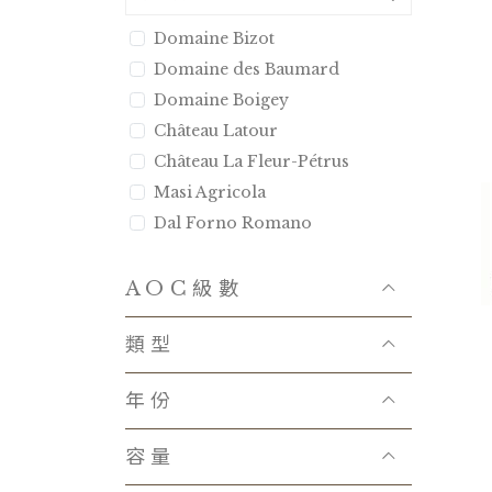
Domaine Bizot
Domaine des Baumard
Domaine Boigey
Château Latour
Château La Fleur-Pétrus
Masi Agricola
Dal Forno Romano
Bertani
Tenuta Luce
AOC級數
Castello d′Albola
類型
Domaine Combier
Domaine Anita
年份
Kei Shiogai
Chateau La Mission Haut-
容量
Brion