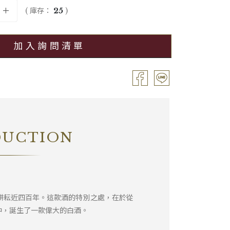
備註
―
( 庫存：
25
)
加入詢問清單
DUCTION
族已耕耘近四百年。這款酒的特別之處，在於從
中，誕生了一款偉大的白酒。